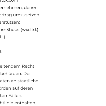
etox.com
ternehmen, denen
vertrag umzusetzen
rstützen:
ne-Shops (wix.ltd.)
HL)
t.
geltendem Recht
izbehörden. Der
ten an staatliche
örden auf deren
ten Fällen.
tlinie enthalten.