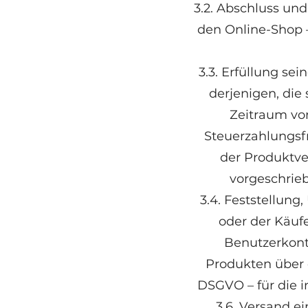
3.2. Abschluss un
den Online-Shop –
3.3. Erfüllung se
derjenigen, die
Zeitraum von
Steuerzahlungs
der Produktver
vorgeschriebe
3.4. Feststellun
oder der Käuf
Benutzerkont
Produkten über de
DSGVO – für die 
3.6. Versand e