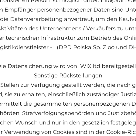
torisierten Person ist möglich unter:
info@fortisd
eten Empfänger personenbezogener Daten sind Un
 die Datenverarbeitung anvertraut, um den Kauf
ktivitäten des Unternehmens / Verkäufers zu unte
er technischen Infrastruktur zum Betrieb des Onli
gistikdienstleister - (DPD Polska Sp. Z oo und D
ie Datensicherung wird von WIX ltd bereitgestell
Sonstige Rückstellungen
tellen zur Verfügung gestellt werden, die nach 
d, sie zu erhalten, einschließlich zuständiger Just
ermittelt die gesammelten personenbezogenen Da
örden, Strafverfolgungsbehörden und Justizbeh
chen Wunsch und nur in den gesetzlich festgeleg
r Verwendung von Cookies sind in der Cookie-Rich