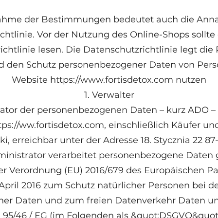
ahme der Bestimmungen bedeutet auch die Ann
chtlinie. Vor der Nutzung des Online-Shops sollte 
chtlinie lesen. Die Datenschutzrichtlinie legt die 
d den Schutz personenbezogener Daten von Person
Website
https://www.fortisdetox.com
nutzen
1. Verwalter
trator der personenbezogenen Daten – kurz ADO –
tps://ww.fortisdetox.com
, einschließlich Käufer und
i, erreichbar unter der Adresse 18. Stycznia 22 87
dministrator verarbeitet personenbezogene Date
r Verordnung (EU) 2016/679 des Europäischen P
April 2016 zum Schutz natürlicher Personen bei d
er Daten und zum freien Datenverkehr Daten u
ie 95/46 / EG (im Folgenden als &quot;DSGVO&quot;